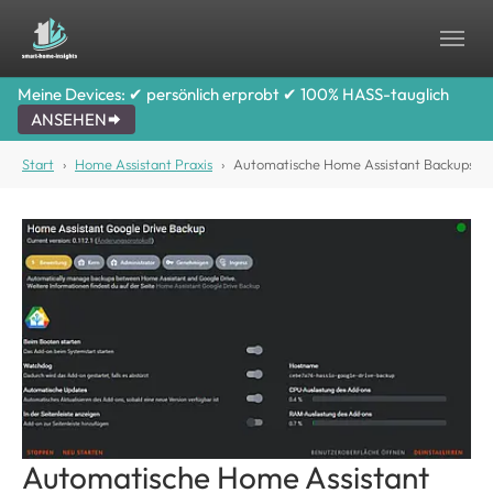
Skip to main content
Skip to page footer
Meine Devices: ✔ persönlich erprobt ✔ 100% HASS-tauglich
ANSEHEN
You are here:
Start
Home Assistant Praxis
Automatische Home Assistant Backups
Show larger version for:
Automatische Home Assistant