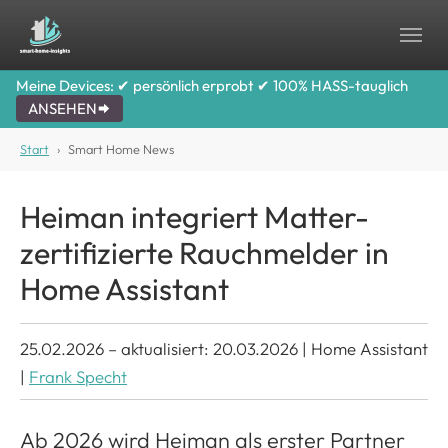
Skip to main content
Skip to page footer
Meine Devices: ✔ persönlich erprobt ✔ 100% HASS-tauglich
ANSEHEN
You are here:
Start
Smart Home News
Heiman integriert Matter-
zertifizierte Rauchmelder in
Home Assistant
25.02.2026
–
aktualisiert: 20.03.2026
|
Home Assistant
|
Frank Specht
Ab 2026 wird Heiman als erster Partner