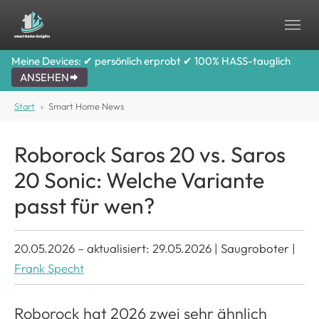
Skip to main content
Skip to page footer
Meine Devices: ✔ persönlich erprobt ✔ 100% HASS-tauglich
ANSEHEN
You are here:
Start
Smart Home News
Roborock Saros 20 vs. Saros
20 Sonic: Welche Variante
passt für wen?
20.05.2026
–
aktualisiert: 29.05.2026
|
Saugroboter
|
Frank Specht
Roborock hat 2026 zwei sehr ähnlich