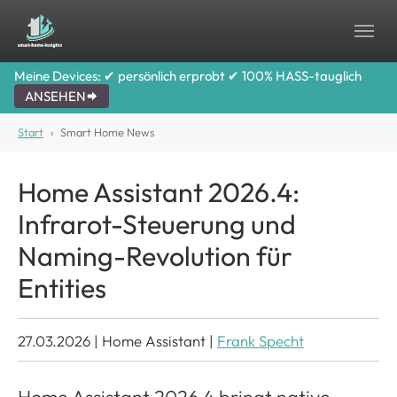
Skip to main content
Skip to page footer
Meine Devices: ✔ persönlich erprobt ✔ 100% HASS-tauglich
ANSEHEN
You are here:
Start
Smart Home News
Home Assistant 2026.4:
Infrarot-Steuerung und
Naming-Revolution für
Entities
27.03.2026
|
Home Assistant
|
Frank Specht