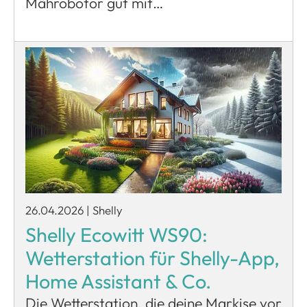
Mährobotor gut mit…
26.04.2026
|
Shelly
Shelly Ecowitt WS90:
Wetterstation für Shelly-App,
Home Assistant & Co.
Die Wetterstation, die deine Markise vor